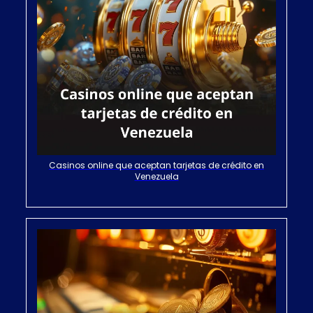
Casinos online que aceptan tarjetas de crédito en
Venezuela