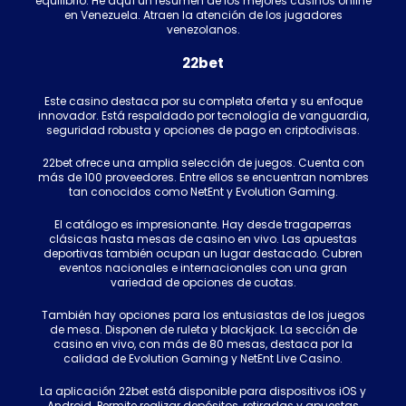
equilibrio. He aquí un resumen de los mejores casinos online
en Venezuela. Atraen la atención de los jugadores
venezolanos.
22bet
Este casino destaca por su completa oferta y su enfoque
innovador. Está respaldado por tecnología de vanguardia,
seguridad robusta y opciones de pago en criptodivisas.
22bet ofrece una amplia selección de juegos. Cuenta con
más de 100 proveedores. Entre ellos se encuentran nombres
tan conocidos como NetEnt y Evolution Gaming.
El catálogo es impresionante. Hay desde tragaperras
clásicas hasta mesas de casino en vivo. Las apuestas
deportivas también ocupan un lugar destacado. Cubren
eventos nacionales e internacionales con una gran
variedad de opciones de cuotas.
También hay opciones para los entusiastas de los juegos
de mesa. Disponen de ruleta y blackjack. La sección de
casino en vivo, con más de 80 mesas, destaca por la
calidad de Evolution Gaming y NetEnt Live Casino.
La aplicación 22bet está disponible para dispositivos iOS y
Android. Permite realizar depósitos, retiradas y apuestas