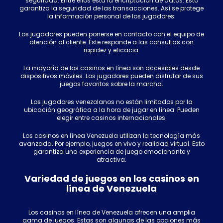
seguridad. Entre ellos está la encriptación de datos. Esto
garantiza la seguridad de las transacciones. Así se protege
la información personal de los jugadores.
Los jugadores pueden ponerse en contacto con el equipo de
atención al cliente. Éste responde a las consultas con
rapidez y eficacia.
La mayoría de los casinos en línea son accesibles desde
dispositivos móviles. Los jugadores pueden disfrutar de sus
juegos favoritos sobre la marcha.
Los jugadores venezolanos no están limitados por la
ubicación geográfica a la hora de jugar en línea. Pueden
elegir entre casinos internacionales.
Los casinos en línea Venezuela utilizan la tecnología más
avanzada. Por ejemplo, juegos en vivo y realidad virtual. Esto
garantiza una experiencia de juego emocionante y
atractiva.
Variedad de juegos en los casinos en
línea de Venezuela
Los casinos en línea de Venezuela ofrecen una amplia
gama de juegos. Estas son algunas de las opciones más