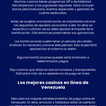
Muchos casinos tienen programas VIP o de fidelidad.
Recompensan a los jugadores regulares. Estos incluyen
bonos personalizados, eventos especiales y gestores de
cuenta dedicados.
Antes de aceptar una bonificación, es importante conocer
los requisitos de apuesta asociados a ella. En ellos se
especifica cuántas veces debe apostar el importe de la
bonificación. Sólo entonces podrá retirar sus ganancias.
Las bonificaciones suelen tener un periodo de validez
limitado. Es necesario conocer este periodo. Esto le permitirá
aprovechar al máximo la oferta.
Algunas bonificaciones pueden estar limitadas a
determinados juegos.
Elija casinos que ofrezcan bonos honestos y transparentes.
Disfrutará más de su experiencia de juego en línea.
Los mejores casinos en línea de
Venezuela
Descubre los mejores establecimientos de juego online en
Venezuela. En ellos, emoción y fiabilidad están en perfecto