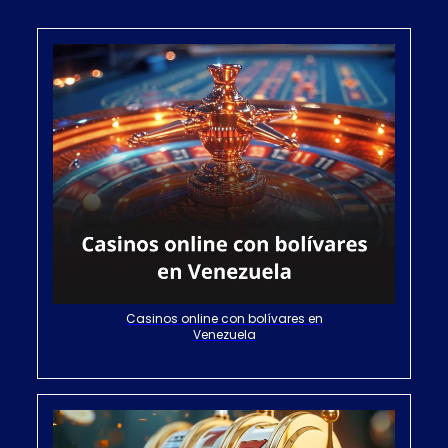
Casinos online con bolívares en
Venezuela