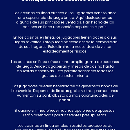
Los casinos en línea ofrecen a los jugadores venezolanos
una experiencia de juego única. Aquí destacaremos
algunas de sus principales ventajas. Han hecho de los
casinos en línea una opción popular en el país.
En los casinos en línea, los jugadores tienen acceso a sus
juegos favoritos. Esto puede hacerse desde la comodidad
de sus hogares. Esto elimina la necesidad de visitar
establecimientos físicos.
Los casinos en línea ofrecen una amplia gama de opciones
de juego. Desde tragaperras y mesas de casino hasta
apuestas deportivas. Esto permite satisfacer todos los
gustos de entretenimiento.
Los jugadores pueden beneficiarse de generosos bonos de
bienvenida. Disponen de tiradas gratis y otras promociones.
Aumentan su bankroll. Esto da más oportunidades de
ganar.
El casino en línea ofrece muchas opciones de apuestas.
Están diseñadas para diferentes presupuestos.
Los casinos en línea emplean estrictos protocolos de