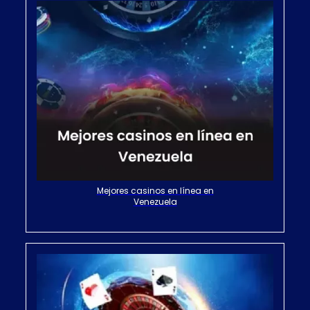
Mejores casinos en línea en
Venezuela