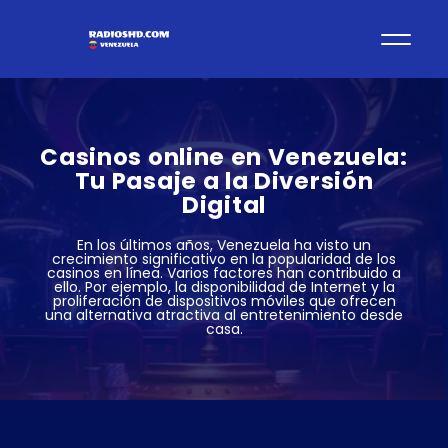
Casinos online en Venezuela:
Tu Pasaje a la Diversión
Digital
En los últimos años, Venezuela ha visto un
crecimiento significativo en la popularidad de los
casinos en línea. Varios factores han contribuido a
ello. Por ejemplo, la disponibilidad de Internet y la
proliferación de dispositivos móviles que ofrecen
una alternativa atractiva al entretenimiento desde
casa.