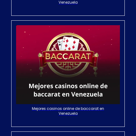
Venezuela
Mejores casinos online de baccarat en
Venezuela