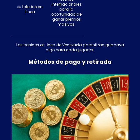
internacionales
🎫 Loterías en
para la
Línea
oportunidad de
ganar premios
masivos.
Los casinos en línea de Venezuela garantizan que haya
algo para cada jugador.
Métodos de pago y retirada