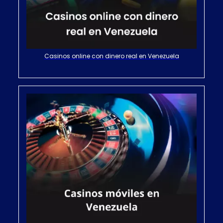
Casinos online con dinero real en Venezuela