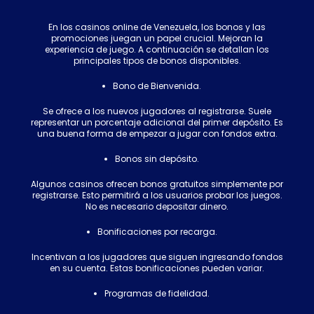
En los casinos online de Venezuela, los bonos y las
promociones juegan un papel crucial. Mejoran la
experiencia de juego. A continuación se detallan los
principales tipos de bonos disponibles.
Bono de Bienvenida.
Se ofrece a los nuevos jugadores al registrarse. Suele
representar un porcentaje adicional del primer depósito. Es
una buena forma de empezar a jugar con fondos extra.
Bonos sin depósito.
Algunos casinos ofrecen bonos gratuitos simplemente por
registrarse. Esto permitirá a los usuarios probar los juegos.
No es necesario depositar dinero.
Bonificaciones por recarga.
Incentivan a los jugadores que siguen ingresando fondos
en su cuenta. Estas bonificaciones pueden variar.
Programas de fidelidad.