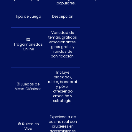
populares.
Tipo de Juego
Descripción
Variedad de
temas, gráficos
🎰
emocionantes,
Tragamonedas
giros gratis y
Online
rondas de
bonificación.
Incluye
blackjack,
ruleta, baccarat
🃏 Juegos de
y póker,
Mesa Clásicos
ofreciendo
emoción y
estrategia.
Experiencia de
casino real con
🎡 Ruleta en
crupieres en
Vivo
transmisiones