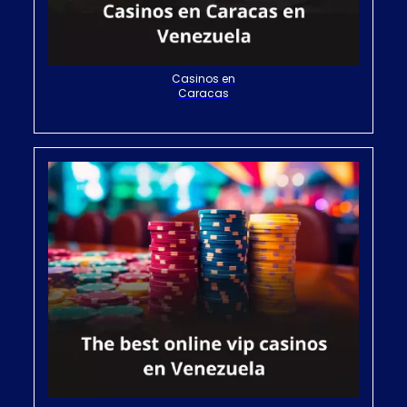
Casinos en
Caracas