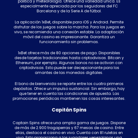
politica y meteorologia. Ofrece una variedad única. Es
especialmente apreciada por los seguidores del FC
Barcelona y de la Serie A de fútbol.
La aplicación 1xBet, disponible para iOS y Android. Permite
disfrutar de los juegos sobre la marcha. Para los juegos en
vivo, se recomienda una conexión estable. La adaptación
móvil del casino es impresionante. Garantiza un
funcionamiento sin problemas.
1xBet ofrece más de 80 opciones de pago. Disponibles
desde tarjetas tradicionales hasta criptodivisas. Bitcoin y
Ethereum, por ejemplo. Algunos bonos no se activan con
criptodivisas. Esto puede ser decepcionante para los
amantes de las monedas digitales.
El bono de bienvenida se reparte entre los cuatro primeros
depósitos. Ofrece un impulso sustancial. Sin embargo, hay
que tener en cuenta las condiciones de apuesta. Las
promociones periódicas mantienen las cosas interesantes.
Capitán Spins
Captain Spins ofrece una amplia gama de juegos. Dispone
de más de 2.900 tragaperras y 67 mesas de casino. Entre
ellas, destaca el casino en vivo. Cuenta con 81 ruletas en
vivo. Esto proporciona a los jugadores venezolanos una