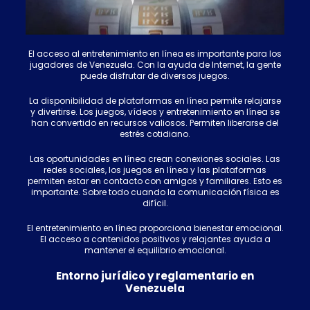
El acceso al entretenimiento en línea es importante para los
jugadores de Venezuela. Con la ayuda de Internet, la gente
puede disfrutar de diversos juegos.
La disponibilidad de plataformas en línea permite relajarse
y divertirse. Los juegos, vídeos y entretenimiento en línea se
han convertido en recursos valiosos. Permiten liberarse del
estrés cotidiano.
Las oportunidades en línea crean conexiones sociales. Las
redes sociales, los juegos en línea y las plataformas
permiten estar en contacto con amigos y familiares. Esto es
importante. Sobre todo cuando la comunicación física es
difícil.
El entretenimiento en línea proporciona bienestar emocional.
El acceso a contenidos positivos y relajantes ayuda a
mantener el equilibrio emocional.
Entorno jurídico y reglamentario en
Venezuela