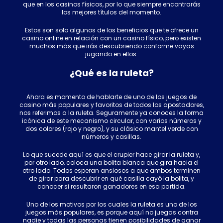
que en los casinos físicos, por lo que siempre encontrarás
los mejores títulos del momento.
Estos son solo algunos de los beneficios que te ofrece un
casino online en relación con un casino físico, pero existen
muchos más que irás descubriendo conforme vayas
jugando en ellos.
¿Qué es la ruleta?
Ahora es momento de hablarte de uno de los juegos de
casino más populares y favoritos de todos los apostadores,
nos referimos a la ruleta. Seguramente ya conoces la forma
icónica de este mecanismo circular, con varios números y
dos colores (rojo y negro), y su clásico mantel verde con
números y casillas.
Lo que sucede aquí es que el crupier hace girar la ruleta y,
por otro lado, coloca una bolita blanca que gira hacia el
otro lado. Todos esperan ansiosos a que ambos terminen
de girar para descubrir en qué casilla cayó la bolita, y
conocer si resultaron ganadores en esa partida.
Uno de los motivos por los cuales la ruleta es uno de los
juegos más populares, es porque aquí no juegas contra
nadie y todas las personas tienen posibilidades de ganar