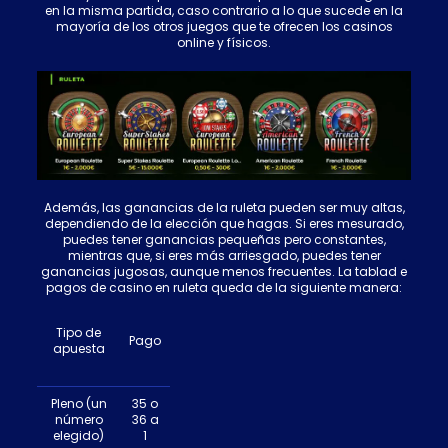
en la misma partida, caso contrario a lo que sucede en la
mayoría de los otros juegos que te ofrecen los casinos
online y físicos.
Además, las ganancias de la ruleta pueden ser muy altas,
dependiendo de la elección que hagas. Si eres mesurado,
puedes tener ganancias pequeñas pero constantes,
mientras que, si eres más arriesgado, puedes tener
ganancias jugosas, aunque menos frecuentes. La tablad e
pagos de casino en ruleta queda de la siguiente manera:
Tipo de
Pago
apuesta
Pleno (un
35 o
número
36 a
elegido)
1